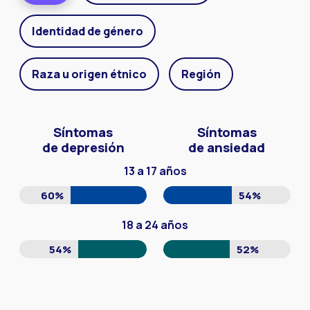
Identidad de género
Raza u origen étnico
Región
Síntomas
Síntomas
de depresión
de ansiedad
13 a 17 años
60%
54%
18 a 24 años
54%
52%