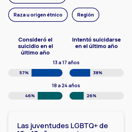
Raza u origen étnico
Región
Consideró el
Intentó suicidarse
suicidio en el
en el último año
último año
13 a 17 años
57%
38%
18 a 24 años
46%
26%
Las juventudes LGBTQ+ de