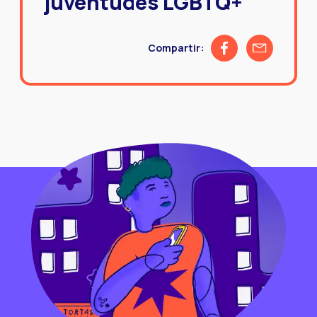
juventudes LGBTQ+
Share on Facebook
Share by emai
Compartir: