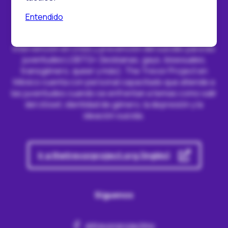
Entendido
The Trevor Project es la organización líder en
intervención en crisis y prevención del suicidio para las
juventudes LGBTQ+ (lesbianas, gays, bisexuales,
transgénero, queer y más). The Trevor Project en
México cuenta con personal capacitado que atiende a
las juventudes cuando se enfrentan a temas como salir
del clóset, identidad de género, la depresión y la
ideación suicida.
Ir a thetrevorproject.org (inglés)
Síguenos
@trevorprojectmx