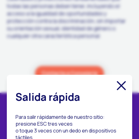
todas las personas deben tener, incluyendo el
acceso a la igualdad de oportunidades y
protección contra la discriminación, sin importar
su orientación sexual, identidad de género o
cualquier otra característica personal.
Contacta a Consejería
Cerrar ve
Salida rápida
The Trevor Project México
Para salir rápidamente de nuestro sitio:
presione ESC tres veces
o toque 3 veces con un dedo en dispositivos
táctiles.