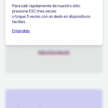
Para salir rápidamente de nuestro sitio:
presione ESC tres veces
En casos específicos de abuso o ante riesgo
o toque 3 veces con un dedo en dispositivos
de un suicidio inminente o en progreso; el
táctiles.
personal capacitado de Trevor podría
comunicarse con el Sistema Nacional para el
Entendido
Desarrollo Integral de la Familia (DIF) o con
algún servicio de emergencia.
Más Información