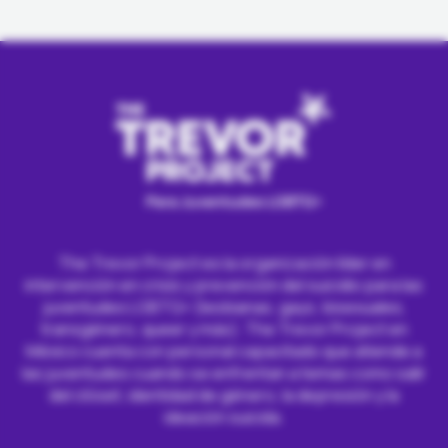
The Trevor Project México
The Trevor Project es la organización líder en
intervención en crisis y prevención del suicidio para las
juventudes LGBTQ+ (lesbianas, gays, bisexuales,
transgénero, queer y más). The Trevor Project en
México cuenta con personal capacitado que atiende a
las juventudes cuando se enfrentan a temas como salir
del clóset, identidad de género, la depresión y la
ideación suicida.