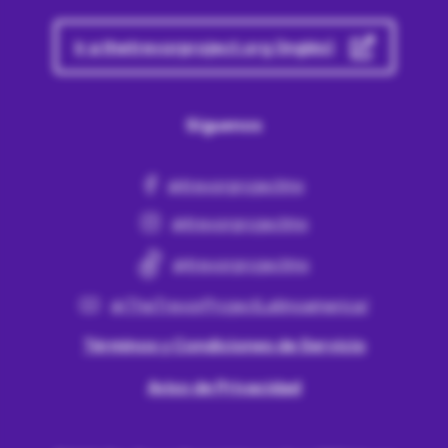
Ir a thetrevorproject.org (inglés)
Síguenos
@trevorprojectmx
@trevorprojectmx
@trevorprojectmx
@TheTrevorProjectLatinoamerica/
Términos y Condiciones de Servicio
Aviso de Privacidad