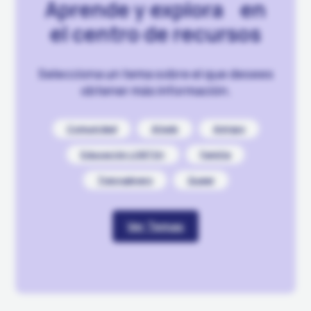
Aprende y explora en
el centro de recursos
Selecciona un tema sobre el que desees
obtener más información.
Comunidad
Aliadx
Amigxs
Educación LGBTQ+
Familia
Transgénero
Queer
Ver Temas