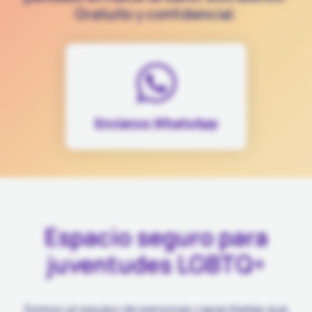
Gratuito y confidencial.
Envíanos WhatsApp
Espacio seguro para
juventudes LGBTQ+
Somos un equipo de personas capacitadas que